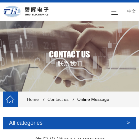
中文
Home
/
Contact us
/
Online Message
All categories