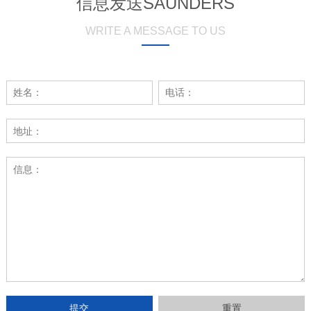
信息发送SAUNDERS
WRITE A MESSAGE TO US