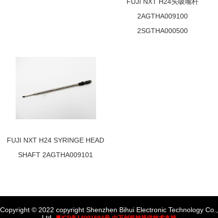
FUJI NXT H24头吸嘴杆
2AGTHA009100
2SGTHA000500
FUJI NXT H24 SYRINGE HEAD
SHAFT 2AGTHA009101
Copyright © 2022 copyright Shenzhen Bihui Electronic Technology Co.,
Ltd.
粤ICP备14001694号-由万创科技提供技术支持