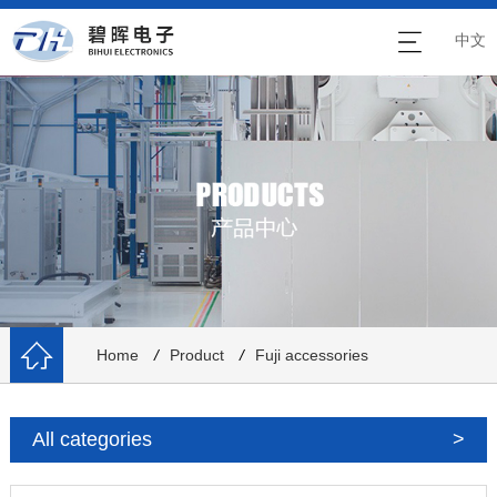
中文
Home
/
Product
/
Fuji accessories
All categories