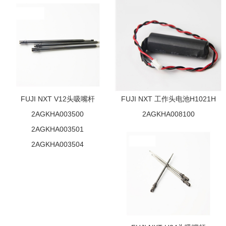
FUJI NXT V12头吸嘴杆
FUJI NXT 工作头电池H1021H
2AGKHA003500
2AGKHA008100
2AGKHA003501
2AGKHA003504