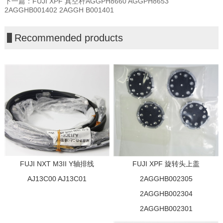
下一篇：
FUJI XPF 真空杆AGGPH8660 AGGPH8653
2AGGHB001402 2AGGH B001401
Recommended products
FUJI NXT M3II Y轴排线
FUJI XPF 旋转头上盖
AJ13C00 AJ13C01
2AGGHB002305
2AGGHB002304
2AGGHB002301