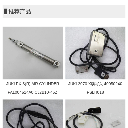
推荐产品
JUKI FX-3(R) AIR CYLINDER
JUKI 2070 X读写头 40050240
PA1004514A0 CJ2B10-45Z
PSLH018