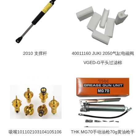
2010 支撑杆
40011160 JUKI 2050气缸电磁阀
VGED-G平头过滤棉
吸嘴101102103104105106
THK MG70手动油枪70g黄油枪手