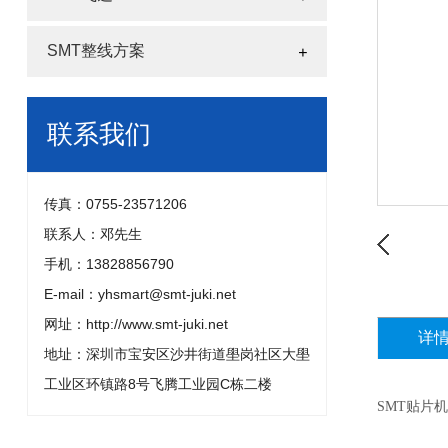
SMT整线方案
联系我们
传真：0755-23571206
联系人：邓先生
手机：13828856790
E-mail：yhsmart@smt-juki.net
网址：http://www.smt-juki.net
详
地址：深圳市宝安区沙井街道壆岗社区大壆
工业区环镇路8号飞腾工业园C栋二楼
SMT贴片机 富