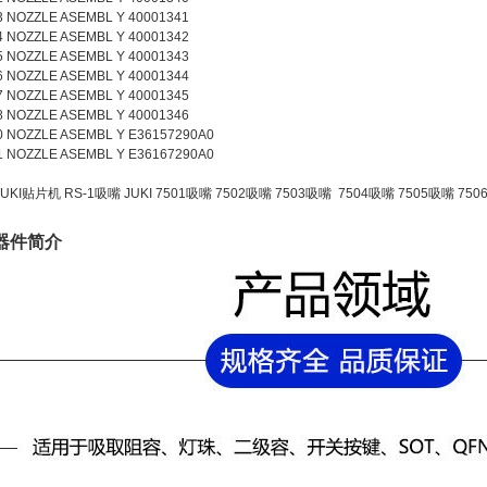
 NOZZLE ASEMBL Y 40001341
 NOZZLE ASEMBL Y 40001342
 NOZZLE ASEMBL Y 40001343
 NOZZLE ASEMBL Y 40001344
 NOZZLE ASEMBL Y 40001345
 NOZZLE ASEMBL Y 40001346
 NOZZLE ASEMBL Y E36157290A0
 NOZZLE ASEMBL Y E36167290A0
KI贴片机 RS-1吸嘴 JUKI 7501吸嘴 7502吸嘴 7503吸嘴 7504吸嘴 7505吸嘴 750
器件简介